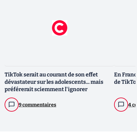
TikTok serait au courant de son effet
En France
dévastateur sur les adolescents... mais
de TikTo
préférerait sciemment l'ignorer
9 commentaires
4 c