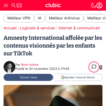
Meilleur VPN
IA
Meilleur Antivirus
Meilleur c
Accueil
Logiciels & services
Internet & communication
Amnesty International affolée par les
contenus visionnés par les enfants
sur TikTok
Par
Roch Arène
0
Publié le
24 novembre 2023 à 17h45
Suivez-nous
Ajoutez-nous en favori