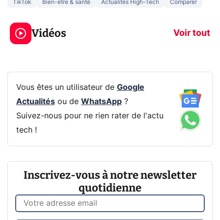
TikTok
Bien-être & santé
Actualités High-Tech
Comparer
3 écrans en 1 pour
5 générations
319€ ? Voici L'AOC
jeux dans la
Vidéos
CQ32G4ZA !
prochaine Xbo
Voir tout
Vous êtes un utilisateur de
Google
Actualités
ou de
WhatsApp
?
Suivez-nous pour ne rien rater de l'actu
tech !
Inscrivez-vous à notre newsletter
quotidienne