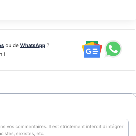
és
ou de
WhatsApp
?
h !