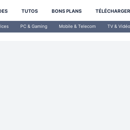
DES
TUTOS
BONS PLANS
TÉLÉCHARGE
vices
PC & Gaming
Mobile & Telecom
TV & Vidé