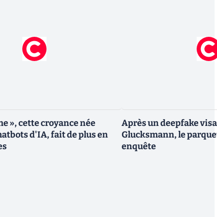
me », cette croyance née
Après un deepfake vis
atbots d'IA, fait de plus en
Glucksmann, le parque
es
enquête