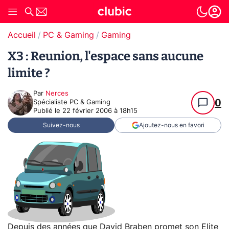
Accueil
PC & Gaming
Gaming
X3 : Reunion, l'espace sans aucune
limite ?
Par
Nerces
0
Spécialiste PC & Gaming
Publié le
22 février 2006 à 18h15
Suivez-nous
Ajoutez-nous en favori
Depuis des années que David Braben promet son Elite