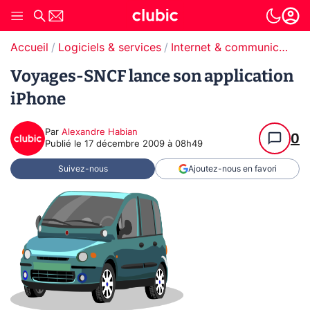
Accueil
Logiciels & services
Internet & communication
Voyages-SNCF lance son application
iPhone
Par
Alexandre Habian
0
Publié le
17 décembre 2009 à 08h49
Suivez-nous
Ajoutez-nous en favori