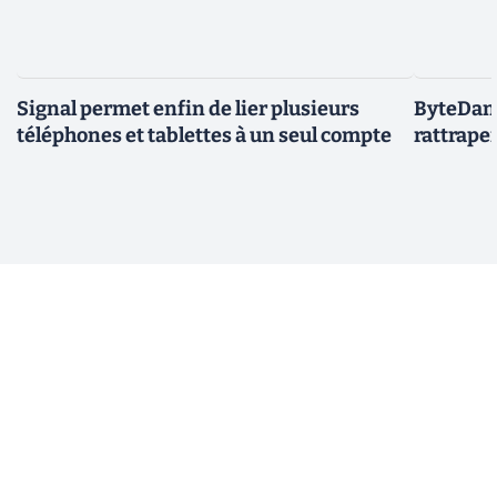
Signal permet enfin de lier plusieurs
ByteDanc
téléphones et tablettes à un seul compte
rattrape