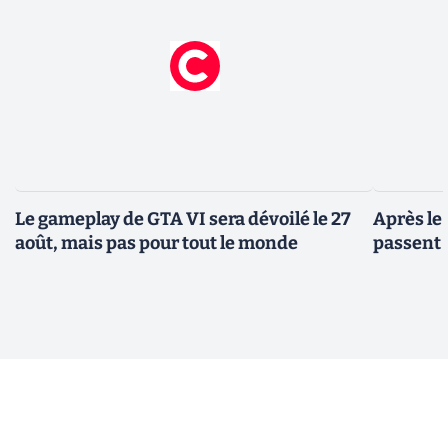
Le gameplay de GTA VI sera dévoilé le 27
Après le
août, mais pas pour tout le monde
passent 