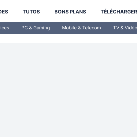
DES
TUTOS
BONS PLANS
TÉLÉCHARGE
vices
PC & Gaming
Mobile & Telecom
TV & Vidé