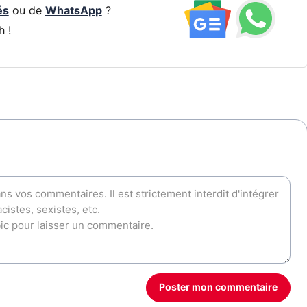
és
ou de
WhatsApp
?
h !
Poster mon commentaire