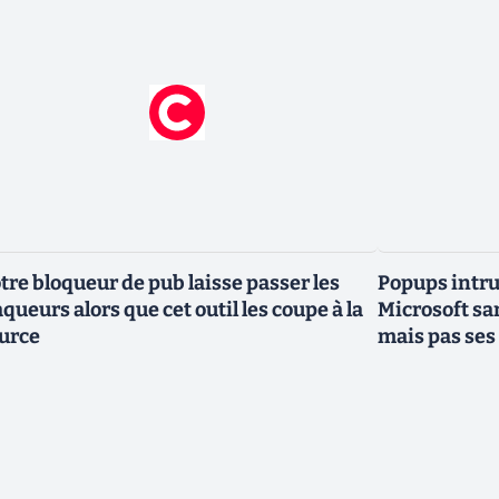
tre bloqueur de pub laisse passer les
Popups intru
aqueurs alors que cet outil les coupe à la
Microsoft sa
urce
mais pas ses