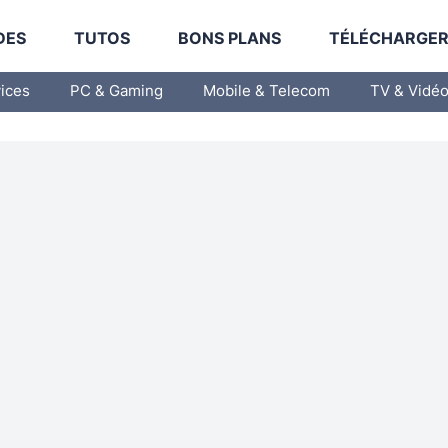
DES
TUTOS
BONS PLANS
TÉLÉCHARGE
vices
PC & Gaming
Mobile & Telecom
TV & Vidé