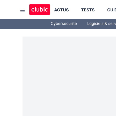
ACTUS
TESTS
GUI
Cybersécurité
Logiciels & ser