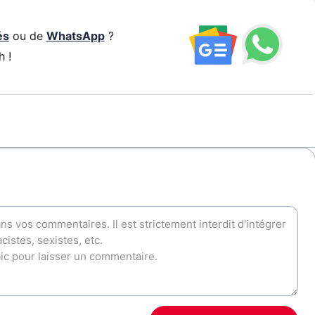
és
ou de
WhatsApp
?
h !