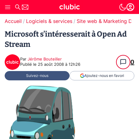
Accueil
Logiciels & services
Site web & Marketing Digit
Microsoft s’intéresserait à Open Ad
Stream
Par
Jérôme Bouteiller
0
Publié le
25 août 2008 à 12h26
Suivez-nous
Ajoutez-nous en favori