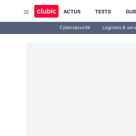
ACTUS
TESTS
GUI
Cybersécurité
Logiciels & ser