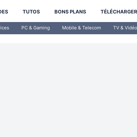
DES
TUTOS
BONS PLANS
TÉLÉCHARGE
vices
PC & Gaming
Mobile & Telecom
TV & Vidé