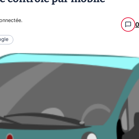
connectée
.
gle