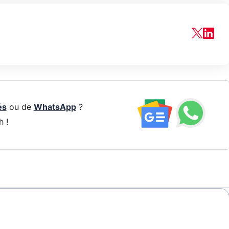
és
ou de
WhatsApp
?
h !