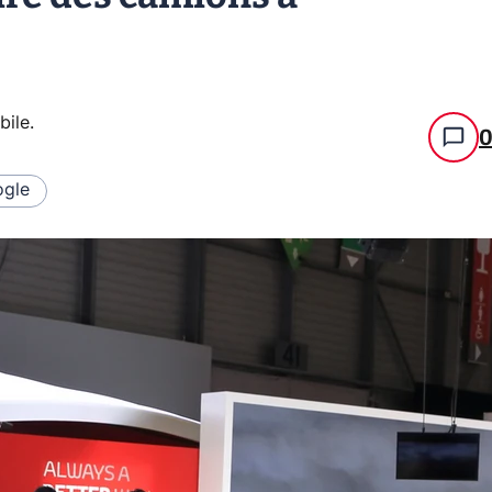
bile
.
gle