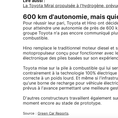
Lire aussi :
La Toyota Mirai propulsée à l'hydrogène, pré
600 km d'autonomie, mais quid
Pour réussir leur pari, Toyota et Hino ont décid
pour atteindre une autonomie de près de 600 km
groupe Toyota n'a pas encore communiqué plus d
combustible.
Hino remplace le traditionnel moteur diesel et
motopropulseur conçu pour fonctionner avec les
électronique des piles basées sur son expérien
Toyota mise sur la pile à combustible qui lui s
contrairement à la technologie 100% électrique 
correcte à un poids lourd. Et même si l'infrast
qu'une borne de recharge pour véhicule électriq
prévus à l'avance permettant une meilleure gest
D'autres constructeurs travaillent également su
moment encore au stade de prototype.
Source :
Green Car Reports
.