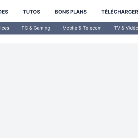
DES
TUTOS
BONS PLANS
TÉLÉCHARGE
vices
PC & Gaming
Mobile & Telecom
TV & Vidé