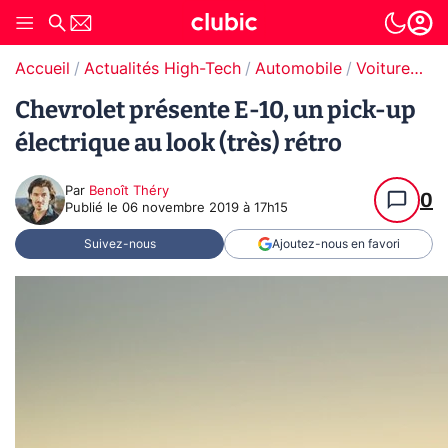
Accueil
Actualités High-Tech
Automobile
Voitures électriques
Chevrolet présente E-10, un pick-up
électrique au look (très) rétro
Par
Benoît Théry
0
Publié le
06 novembre 2019 à 17h15
Suivez-nous
Ajoutez-nous en favori