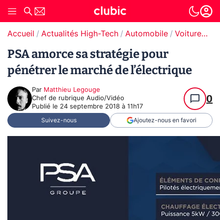
Accueil
Actualités High-Tech
Automobile
Voitures électriques
PSA amorce sa stratégie pour
pénétrer le marché de l’électrique
Par
Matthieu Legouge
0
Chef de rubrique Audio/Vidéo
Publié le
24 septembre 2018 à 11h17
Suivez-nous
Ajoutez-nous en favori