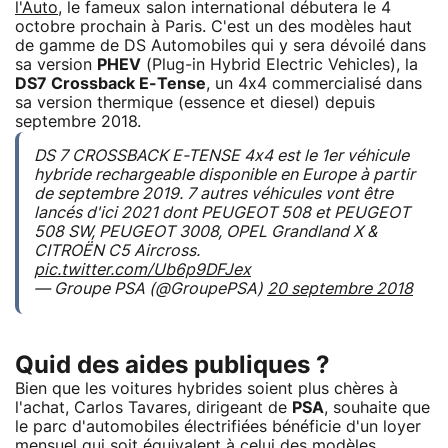
l'Auto
, le fameux salon international débutera le 4
octobre prochain à Paris. C'est un des modèles haut
de gamme de DS Automobiles qui y sera dévoilé dans
sa version
PHEV
(Plug-in Hybrid Electric Vehicles), la
DS7 Crossback E-Tense
, un 4x4 commercialisé dans
sa version thermique (essence et diesel) depuis
septembre 2018.
DS 7 CROSSBACK E-TENSE 4x4 est le 1er véhicule
hybride rechargeable disponible en Europe à partir
de septembre 2019. 7 autres véhicules vont être
lancés d'ici 2021 dont PEUGEOT 508 et PEUGEOT
508 SW, PEUGEOT 3008, OPEL Grandland X &
CITROËN C5 Aircross.
pic.twitter.com/Ub6p9DFJex
— Groupe PSA (@GroupePSA)
20 septembre 2018
Quid des aides publiques ?
Bien que les voitures hybrides soient plus chères à
l'achat, Carlos Tavares, dirigeant de
PSA
, souhaite que
le parc d'automobiles électrifiées bénéficie d'un loyer
mensuel qui soit équivalent à celui des modèles