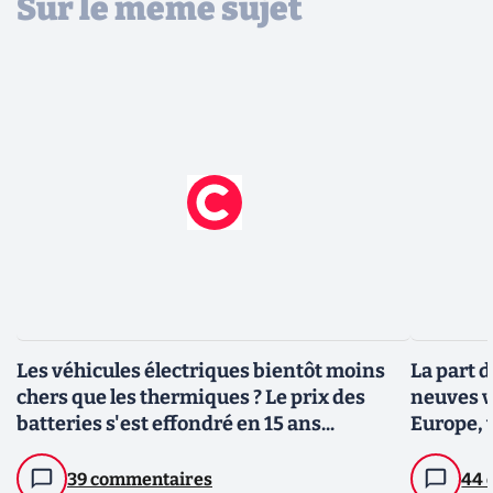
Sur le même sujet
Les véhicules électriques bientôt moins
La part d
chers que les thermiques ? Le prix des
neuves v
batteries s'est effondré en 15 ans...
Europe, 
39 commentaires
44 