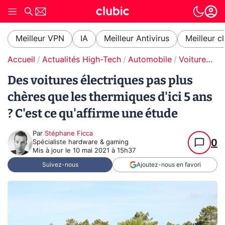
Meilleur VPN
IA
Meilleur Antivirus
Meilleur c
Accueil
Actualités High-Tech
Automobile
Voitures électriques
Des voitures électriques pas plus
chères que les thermiques d'ici 5 ans
? C'est ce qu'affirme une étude
Par
Stéphane Ficca
0
Spécialiste hardware & gaming
Mis à jour le
10 mai 2021 à 15h37
Suivez-nous
Ajoutez-nous en favori