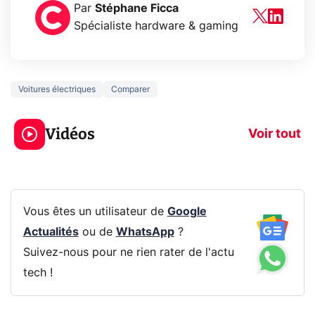
Par
Stéphane Ficca
Spécialiste hardware & gaming
Voitures électriques
Comparer
5 générations de
Ce que vous n
jeux dans la
savez sur la
Vidéos
prochaine Xbox !
navigation pri
Voir tout
Vous êtes un utilisateur de
Google
Actualités
ou de
WhatsApp
?
Suivez-nous pour ne rien rater de l'actu
tech !