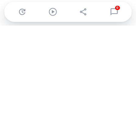
0
Abonnez-vous à notre newsletter !
Recevez un résumé quotidien de l'actu technologique.
S'inscrire
En cliquant sur s'inscrire, j’accepte de recevoir par email des
informations, actualités et offres commerciales de Clubic.
Conformément au RGPD, vous pouvez retirer votre consentement
à tout moment en cliquant sur le lien de désinscription présent
dans chaque email. Pour en savoir plus sur la gestion de vos
données, consultez notre
Politique de confidentialité