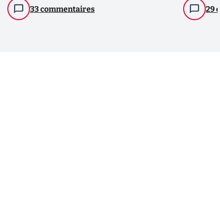
33 commentaires
29 