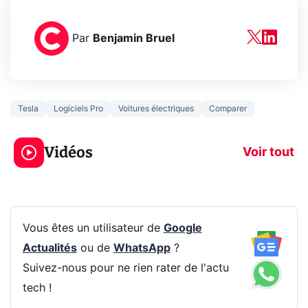
Par
Benjamin Bruel
Tesla
Logiciels Pro
Voitures électriques
Comparer
3 écrans en 1 pour
5 générations
319€ ? Voici L'AOC
jeux dans la
Vidéos
CQ32G4ZA !
prochaine Xbo
Voir tout
Vous êtes un utilisateur de
Google
Actualités
ou de
WhatsApp
?
Suivez-nous pour ne rien rater de l'actu
tech !