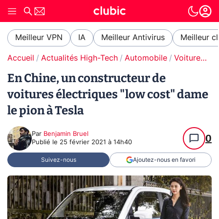
Meilleur VPN
IA
Meilleur Antivirus
Meilleur c
Accueil
Actualités High-Tech
Automobile
Voitures électriques
En Chine, un constructeur de
voitures électriques "low cost" dame
le pion à Tesla
Par
Benjamin Bruel
0
Publié le
25 février 2021 à 14h40
Suivez-nous
Ajoutez-nous en favori