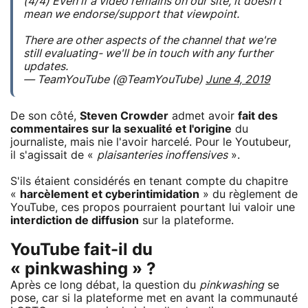
(4/4) Even if a video remains on our site, it doesn't
mean we endorse/support that viewpoint.
There are other aspects of the channel that we're
still evaluating- we'll be in touch with any further
updates.
— TeamYouTube (@TeamYouTube)
June 4, 2019
De son côté,
Steven Crowder
admet avoir
fait des
commentaires sur la sexualité et l'origine
du
journaliste, mais nie l'avoir harcelé. Pour le Youtubeur,
il s'agissait de «
plaisanteries inoffensives
».
S'ils étaient considérés en tenant compte du chapitre
«
harcèlement et cyberintimidation
» du règlement de
YouTube, ces propos pourraient pourtant lui valoir une
interdiction de diffusion
sur la plateforme.
YouTube fait-il du
« pinkwashing » ?
Après ce long débat, la question du
pinkwashing
se
pose, car si la plateforme met en avant la communauté