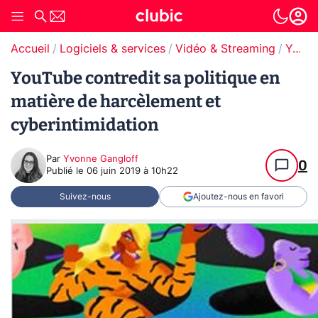
Accueil
Logiciels & services
Vidéo & Streaming
YouTube
YouTube contredit sa politique en
matière de harcèlement et
cyberintimidation
Par
Yvonne Gangloff
0
Publié le
06 juin 2019 à 10h22
Suivez-nous
Ajoutez-nous en favori