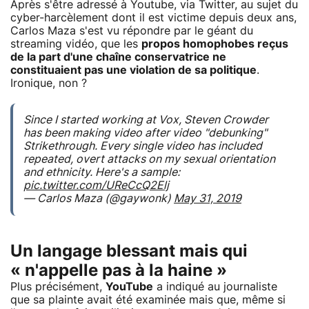
Après s'être adressé à Youtube, via Twitter, au sujet du
cyber-harcèlement dont il est victime depuis deux ans,
Carlos Maza s'est vu répondre par le géant du
streaming vidéo, que les
propos homophobes reçus
de la part d'une chaîne conservatrice ne
constituaient pas une violation de sa politique
.
Ironique, non ?
Since I started working at Vox, Steven Crowder
has been making video after video "debunking"
Strikethrough. Every single video has included
repeated, overt attacks on my sexual orientation
and ethnicity. Here's a sample:
pic.twitter.com/UReCcQ2Elj
— Carlos Maza (@gaywonk)
May 31, 2019
Un langage blessant mais qui
« n'appelle pas à la haine »
Plus précisément,
YouTube
a indiqué au journaliste
que sa plainte avait été examinée mais que, même si