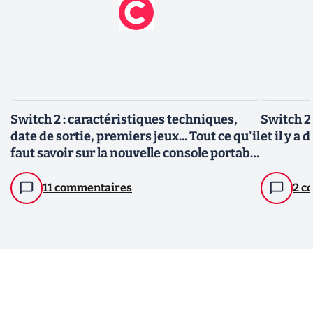
Switch 2 : caractéristiques techniques,
Switch 2 
date de sortie, premiers jeux... Tout ce qu'il
et il y a 
faut savoir sur la nouvelle console portable
de Nintendo
11 commentaires
2 c