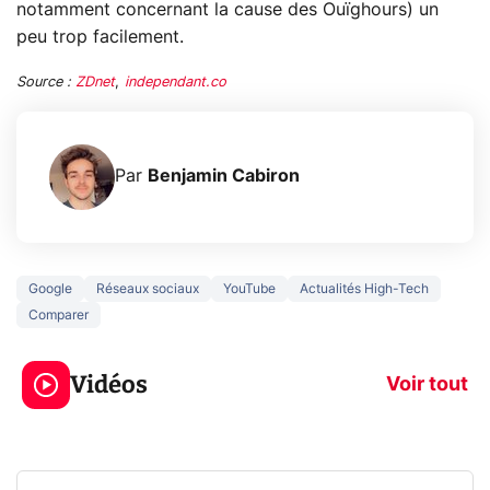
notamment concernant la cause des Ouïghours) un
peu trop facilement.
Source :
ZDnet
,
independant.co
Par
Benjamin Cabiron
Google
Réseaux sociaux
YouTube
Actualités High-Tech
Comparer
5 générations de
Ce que vous n
jeux dans la
savez sur la
Vidéos
prochaine Xbox !
navigation pri
Voir tout