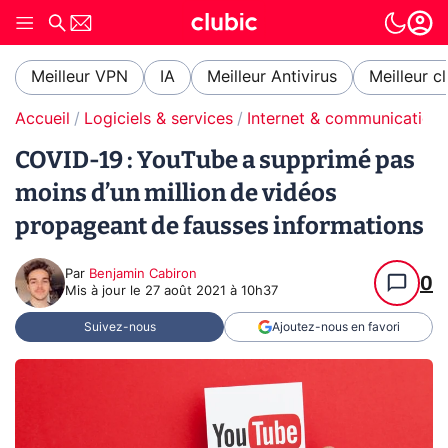
Meilleur VPN
IA
Meilleur Antivirus
Meilleur c
Accueil
Logiciels & services
Internet & communication
COVID-19 : YouTube a supprimé pas
moins d’un million de vidéos
propageant de fausses informations
Par
Benjamin Cabiron
0
Mis à jour le
27 août 2021 à 10h37
Suivez-nous
Ajoutez-nous en favori