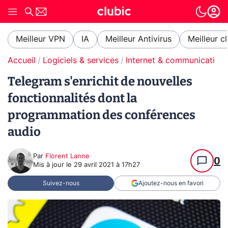
Meilleur VPN
IA
Meilleur Antivirus
Meilleur c
Accueil
Logiciels & services
Internet & communication
Telegram s'enrichit de nouvelles
fonctionnalités dont la
programmation des conférences
audio
Par
Florent Lanne
0
Mis à jour le
29 avril 2021 à 17h27
Suivez-nous
Ajoutez-nous en favori