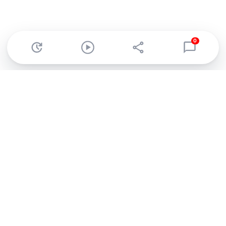
0
Abonnez-vous à notre newsletter !
Recevez un résumé quotidien de l'actu technologique.
S'inscrire
En cliquant sur s'inscrire, j’accepte de recevoir par email des
informations, actualités et offres commerciales de Clubic.
Conformément au RGPD, vous pouvez retirer votre consentement
à tout moment en cliquant sur le lien de désinscription présent
dans chaque email. Pour en savoir plus sur la gestion de vos