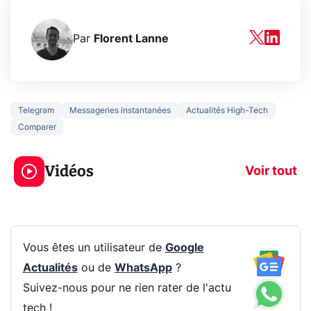
Par
Florent Lanne
Telegram
Messageries instantanées
Actualités High-Tech
Comparer
5 générations de
Ce que vous n
jeux dans la
savez sur la
Vidéos
prochaine Xbox !
navigation pri
Voir tout
Vous êtes un utilisateur de
Google
Actualités
ou de
WhatsApp
?
Suivez-nous pour ne rien rater de l'actu
tech !