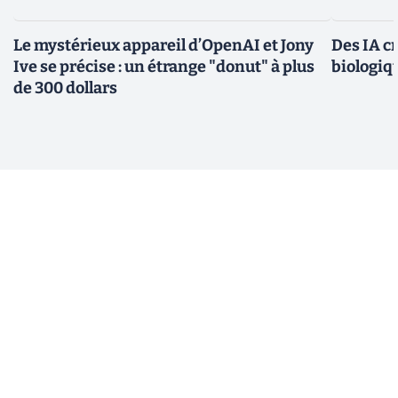
Le mystérieux appareil d’OpenAI et Jony
Des IA c
Ive se précise : un étrange "donut" à plus
biologiqu
de 300 dollars