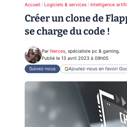
Accueil
Logiciels & services
Intelligence artifi
Créer un clone de Flap
se charge du code !
Par
Nerces
,
spécialiste pc & gaming
.
Publié le
13 avril 2023 à 09h05
Suivez-nous
Ajoutez-nous en favori
Goo