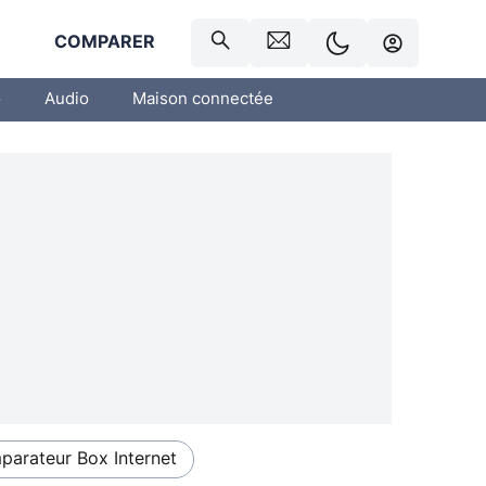
R
COMPARER
o
Audio
Maison connectée
arateur Box Internet