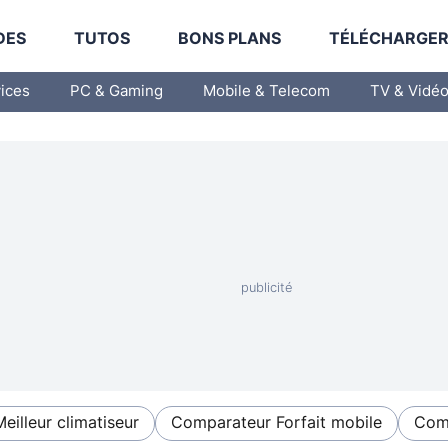
DES
TUTOS
BONS PLANS
TÉLÉCHARGE
vices
PC & Gaming
Mobile & Telecom
TV & Vidé
Meilleur climatiseur
Comparateur Forfait mobile
Comp