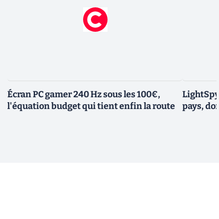
Écran PC gamer 240 Hz sous les 100€,
LightSpy 
l'équation budget qui tient enfin la route
pays, do