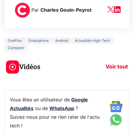
Par
Charles Gouin-Peyrot
OnePlus
Smartphone
Android
Actualités High-Tech
Comparer
3 écrans en 1 pour
5 générations
319€ ? Voici L'AOC
jeux dans la
Vidéos
CQ32G4ZA !
prochaine Xbo
Voir tout
Vous êtes un utilisateur de
Google
Actualités
ou de
WhatsApp
?
Suivez-nous pour ne rien rater de l'actu
tech !