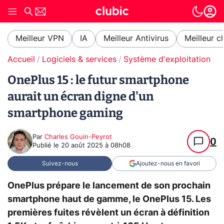
Meilleur VPN
IA
Meilleur Antivirus
Meilleur c
Accueil
Logiciels & services
Système d'exploitation (O
OnePlus 15 : le futur smartphone
aurait un écran digne d'un
smartphone gaming
Par
Charles Gouin-Peyrot
0
Publié le
20 août 2025 à 08h08
Suivez-nous
Ajoutez-nous en favori
OnePlus prépare le lancement de son prochain
smartphone haut de gamme, le OnePlus 15. Les
premières fuites révèlent un écran à définition