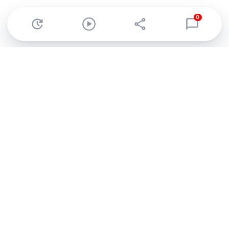
0
Abonnez-vous à notre newsletter !
Recevez un résumé quotidien de l'actu technologique.
S'inscrire
En cliquant sur s'inscrire, j’accepte de recevoir par email des
informations, actualités et offres commerciales de Clubic.
Conformément au RGPD, vous pouvez retirer votre consentement
à tout moment en cliquant sur le lien de désinscription présent
dans chaque email. Pour en savoir plus sur la gestion de vos
données, consultez notre
Politique de confidentialité