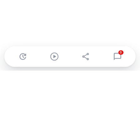
0
Abonnez-vous à notre newsletter !
Recevez un résumé quotidien de l'actu technologique.
S'inscrire
En cliquant sur s'inscrire, j’accepte de recevoir par email des