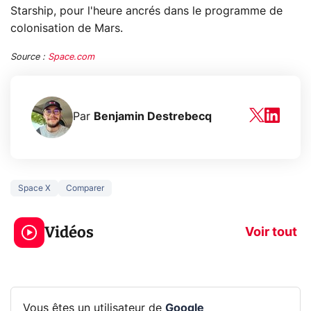
Starship, pour l'heure ancrés dans le programme de
colonisation de Mars.
Source :
Space.com
Par
Benjamin Destrebecq
Space X
Comparer
5 générations de
Ce que vous n
jeux dans la
savez sur la
Vidéos
prochaine Xbox !
navigation pri
Voir tout
Vous êtes un utilisateur de
Google