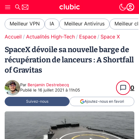
Meilleur VPN
IA
Meilleur Antivirus
Meilleur c
Accueil
Actualités High-Tech
Espace
Space X
SpaceX dévoile sa nouvelle barge de
récupération de lanceurs : A Shortfall
of Gravitas
Par
Benjamin Destrebecq
0
Publié le
16 juillet 2021 à 11h05
Suivez-nous
Ajoutez-nous en favori