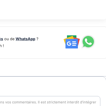
és
ou de
WhatsApp
?
h !