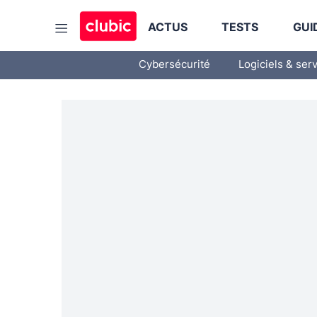
ACTUS
TESTS
GUI
Cybersécurité
Logiciels & ser