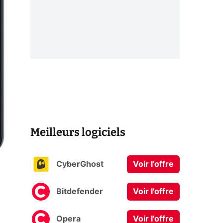
Meilleurs logiciels
CyberGhost
Voir l'offre
Bitdefender
Voir l'offre
Opera
Voir l'offre