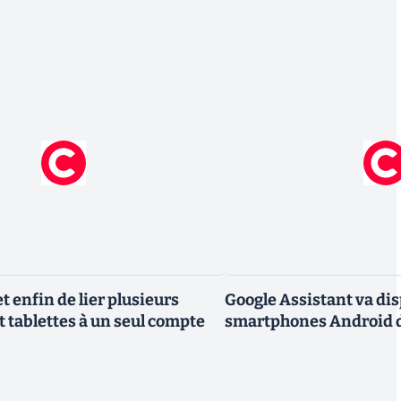
 enfin de lier plusieurs
Google Assistant va dis
t tablettes à un seul compte
smartphones Android d