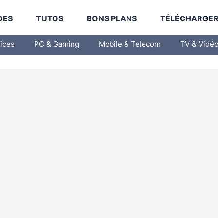
DES
TUTOS
BONS PLANS
TÉLÉCHARGE
vices
PC & Gaming
Mobile & Telecom
TV & Vidé