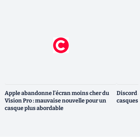
Apple abandonne l’écran moins cher du
Discord 
Vision Pro : mauvaise nouvelle pour un
casques
casque plus abordable