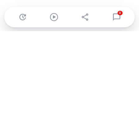
0
Abonnez-vous à notre newsletter !
Recevez un résumé quotidien de l'actu technologique.
S'inscrire
En cliquant sur s'inscrire, j’accepte de recevoir par email des
informations, actualités et offres commerciales de Clubic.
Conformément au RGPD, vous pouvez retirer votre consentement
à tout moment en cliquant sur le lien de désinscription présent
dans chaque email. Pour en savoir plus sur la gestion de vos
données, consultez notre
Politique de confidentialité