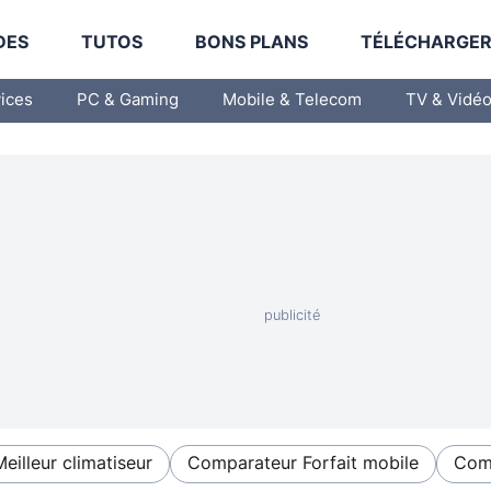
DES
TUTOS
BONS PLANS
TÉLÉCHARGE
vices
PC & Gaming
Mobile & Telecom
TV & Vidé
Meilleur climatiseur
Comparateur Forfait mobile
Comp