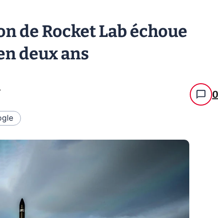
ron de Rocket Lab échoue
 en deux ans
.
gle