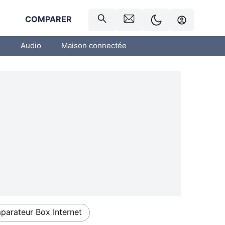
R
COMPARER
o
Audio
Maison connectée
arateur Box Internet