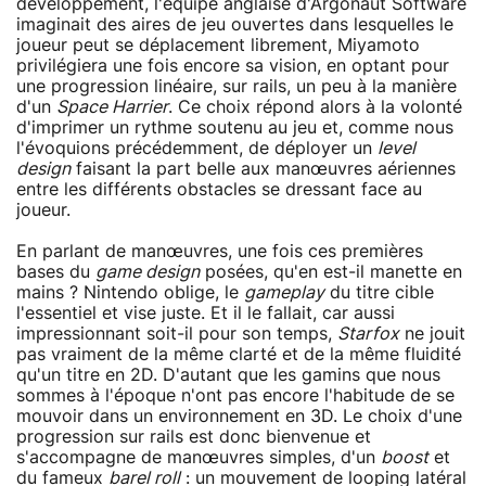
développement, l'équipe anglaise d'Argonaut Software
imaginait des aires de jeu ouvertes dans lesquelles le
joueur peut se déplacement librement, Miyamoto
privilégiera une fois encore sa vision, en optant pour
une progression linéaire, sur rails, un peu à la manière
d'un
Space Harrier
. Ce choix répond alors à la volonté
d'imprimer un rythme soutenu au jeu et, comme nous
l'évoquions précédemment, de déployer un
level
design
faisant la part belle aux manœuvres aériennes
entre les différents obstacles se dressant face au
joueur.
En parlant de manœuvres, une fois ces premières
bases du
game design
posées, qu'en est-il manette en
mains ? Nintendo oblige, le
gameplay
du titre cible
l'essentiel et vise juste. Et il le fallait, car aussi
impressionnant soit-il pour son temps,
Starfox
ne jouit
pas vraiment de la même clarté et de la même fluidité
qu'un titre en 2D. D'autant que les gamins que nous
sommes à l'époque n'ont pas encore l'habitude de se
mouvoir dans un environnement en 3D. Le choix d'une
progression sur rails est donc bienvenue et
s'accompagne de manœuvres simples, d'un
boost
et
du fameux
barel roll
: un mouvement de looping latéral