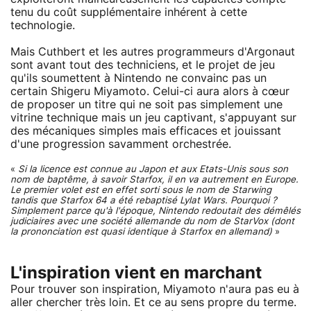
tenu du coût supplémentaire inhérent à cette
technologie.
Mais Cuthbert et les autres programmeurs d'Argonaut
sont avant tout des techniciens, et le projet de jeu
qu'ils soumettent à Nintendo ne convainc pas un
certain Shigeru Miyamoto. Celui-ci aura alors à cœur
de proposer un titre qui ne soit pas simplement une
vitrine technique mais un jeu captivant, s'appuyant sur
des mécaniques simples mais efficaces et jouissant
d'une progression savamment orchestrée.
«
Si la licence est connue au Japon et aux Etats-Unis sous son
nom de baptême, à savoir
Starfox
, il en va autrement en Europe.
Le premier volet est en effet sorti sous le nom de
Starwing
tandis que
Starfox 64
a été rebaptisé
Lylat Wars
. Pourquoi ?
Simplement parce qu'à l'époque, Nintendo redoutait des démêlés
judiciaires avec une société allemande du nom de StarVox (dont
la prononciation est quasi identique à Starfox en allemand)
»
L'inspiration vient en marchant
Pour trouver son inspiration, Miyamoto n'aura pas eu à
aller chercher très loin. Et ce au sens propre du terme.