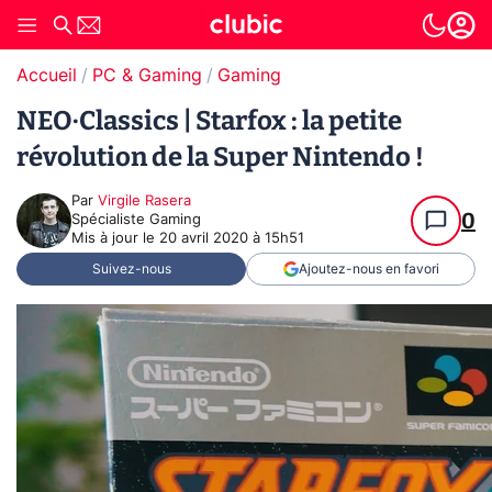
Accueil
PC & Gaming
Gaming
NEO·Classics | Starfox : la petite
révolution de la Super Nintendo !
Par
Virgile Rasera
0
Spécialiste Gaming
Mis à jour le
20 avril 2020 à 15h51
Suivez-nous
Ajoutez-nous en favori