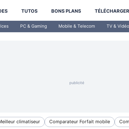
DES
TUTOS
BONS PLANS
TÉLÉCHARGE
vices
PC & Gaming
Mobile & Telecom
TV & Vidé
Meilleur climatiseur
Comparateur Forfait mobile
Comp