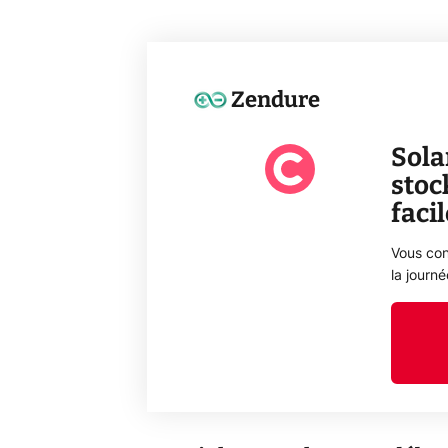
Zendure
Sola
stoc
faci
Vous con
la journ