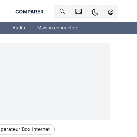
R
COMPARER
o
Audio
Maison connectée
arateur Box Internet