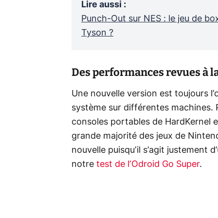
Lire aussi
:
Punch-Out sur NES : le jeu de bo
Tyson ?
Des performances revues à l
Une nouvelle version est toujours l
système sur différentes machines. P
consoles portables de HardKernel et
grande majorité des jeux de Ninten
nouvelle puisqu’il s’agit justement 
notre
test de l’Odroid Go Super
.