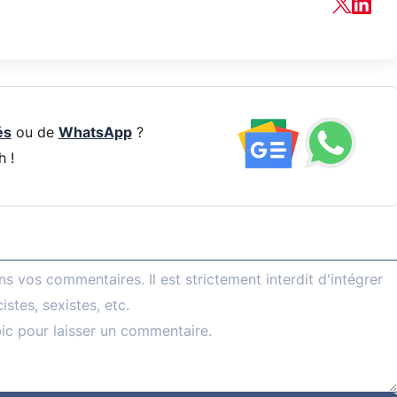
és
ou de
WhatsApp
?
h !