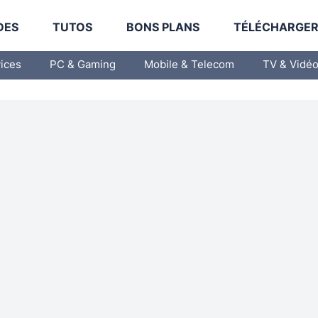
DES
TUTOS
BONS PLANS
TÉLÉCHARGE
vices
PC & Gaming
Mobile & Telecom
TV & Vidé