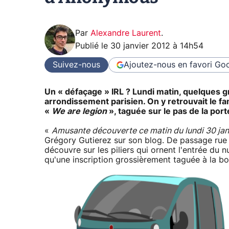
Par
Alexandre Laurent
.
Publié le
30 janvier 2012 à 14h54
Suivez-nous
Ajoutez-nous en favori
Goo
Un « défaçage » IRL ? Lundi matin, quelques gra
arrondissement parisien. On y retrouvait le 
«
We are legion
», taguée sur le pas de la port
«
Amusante découverte ce matin du lundi 30 ja
Grégory Gutierez sur son blog. De passage rue d
découvre sur les piliers qui ornent l'entrée d
qu'une inscription grossièrement taguée à la b