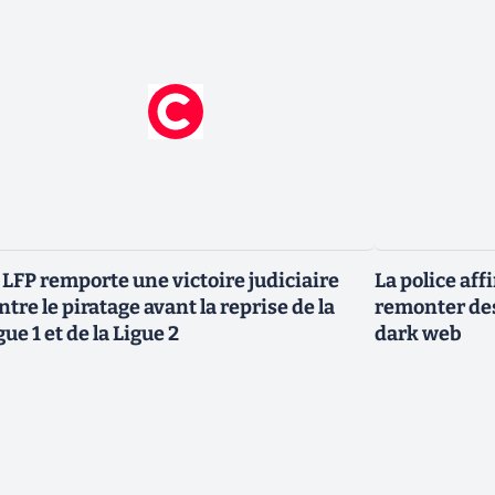
 LFP remporte une victoire judiciaire
La police af
ntre le piratage avant la reprise de la
remonter des
gue 1 et de la Ligue 2
dark web