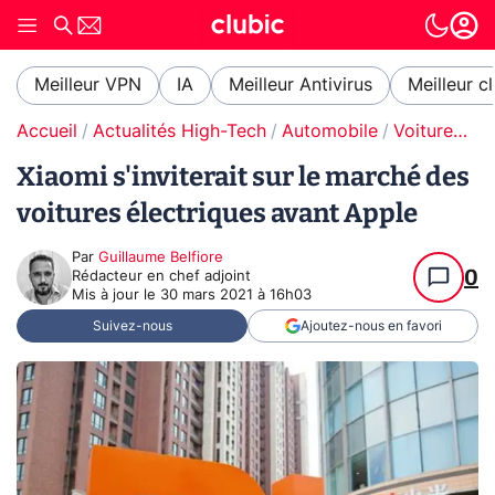
Meilleur VPN
IA
Meilleur Antivirus
Meilleur c
Accueil
Actualités High-Tech
Automobile
Voitures électriques
Xiaomi s'inviterait sur le marché des
voitures électriques avant Apple
Par
Guillaume Belfiore
0
Rédacteur en chef adjoint
Mis à jour le
30 mars 2021 à 16h03
Suivez-nous
Ajoutez-nous en favori