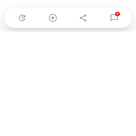
0
Abonnez-vous à notre newsletter !
Recevez un résumé quotidien de l'actu technologique.
S'inscrire
En cliquant sur s'inscrire, j’accepte de recevoir par email des
informations, actualités et offres commerciales de Clubic.
Conformément au RGPD, vous pouvez retirer votre consentement
à tout moment en cliquant sur le lien de désinscription présent
dans chaque email. Pour en savoir plus sur la gestion de vos
données, consultez notre
Politique de confidentialité