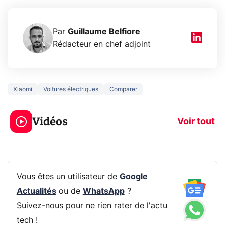
Par
Guillaume Belfiore
Rédacteur en chef adjoint
Xiaomi
Voitures électriques
Comparer
3 écrans en 1 pour
5 générations
319€ ? Voici L'AOC
jeux dans la
Vidéos
CQ32G4ZA !
prochaine Xbo
Voir tout
Vous êtes un utilisateur de
Google
Actualités
ou de
WhatsApp
?
Suivez-nous pour ne rien rater de l'actu
tech !