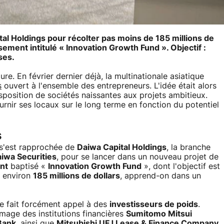
ital Holdings pour récolter pas moins de 185 millions de
sement intitulé « Innovation Growth Fund ». Objectif :
ses.
ure. En février dernier déjà, la multinationale asiatique
s
ouvert à l'ensemble des entrepreneurs. L'idée était alors
isposition de sociétés naissantes aux projets ambitieux.
fournir ses locaux sur le long terme en fonction du potentiel
s
t s'est rapprochée de
Daiwa Capital Holdings
, la branche
iwa Securities
, pour se lancer dans un nouveau projet de
nt
baptisé «
Innovation Growth Fund
», dont l'objectif est
t environ
185 millions de dollars
, apprend-on dans un
me fait forcément appel à des
investisseurs de poids
.
'image des institutions financières
Sumitomo Mitsui
Bank
, ainsi que
Mitsubishi UFJ Lease & Finance Company