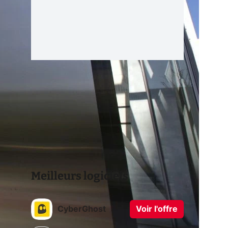
Meilleurs logiciels
CyberGhost
Voir l'offre