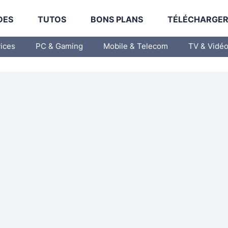
DES
TUTOS
BONS PLANS
TÉLÉCHARGE
vices
PC & Gaming
Mobile & Telecom
TV & Vidé