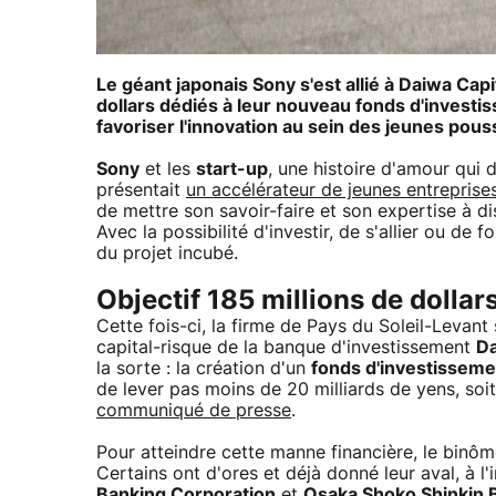
Le géant japonais Sony s'est allié à Daiwa Cap
dollars dédiés à leur nouveau fonds d'investis
favoriser l'innovation au sein des jeunes pous
Sony
et les
start-up
, une histoire d'amour qui d
présentait
un accélérateur de jeunes entreprise
de mettre son savoir-faire et son expertise à d
Avec la possibilité d'investir, de s'allier ou de 
du projet incubé.
Objectif 185 millions de dollar
Cette fois-ci, la firme de Pays du Soleil-Levan
capital-risque de la banque d'investissement
Da
la sorte : la création d'un
fonds d'investisseme
de lever pas moins de 20 milliards de yens, soi
communiqué de presse
.
Pour atteindre cette manne financière, le binô
Certains ont d'ores et déjà donné leur aval, à l
Banking Corporation
et
Osaka Shoko Shinkin 