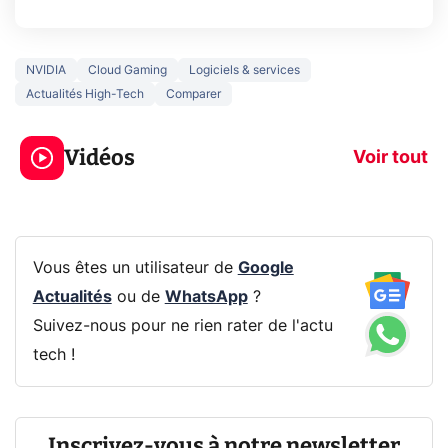
NVIDIA
Cloud Gaming
Logiciels & services
Actualités High-Tech
Comparer
3 écrans en 1 pour
5 générations
319€ ? Voici L'AOC
jeux dans la
Vidéos
CQ32G4ZA !
prochaine Xbo
Voir tout
Vous êtes un utilisateur de
Google
Actualités
ou de
WhatsApp
?
Suivez-nous pour ne rien rater de l'actu
tech !
Inscrivez-vous à notre newsletter