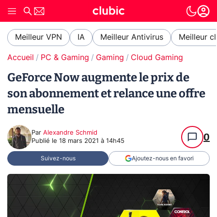
Meilleur VPN
IA
Meilleur Antivirus
Meilleur c
Accueil
PC & Gaming
Gaming
Cloud Gaming
GeForce Now augmente le prix de
son abonnement et relance une offre
mensuelle
Par
Alexandre Schmid
0
Publié le
18 mars 2021 à 14h45
Suivez-nous
Ajoutez-nous en favori