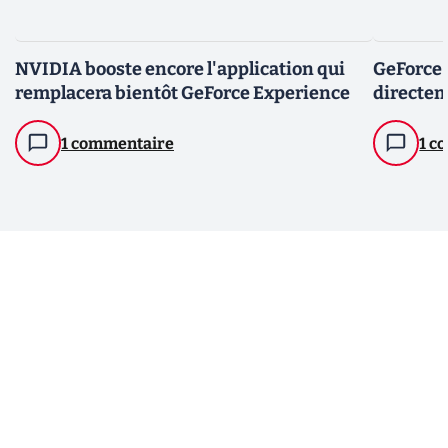
NVIDIA booste encore l'application qui
GeForce 
remplacera bientôt GeForce Experience
directem
1 commentaire
1 c