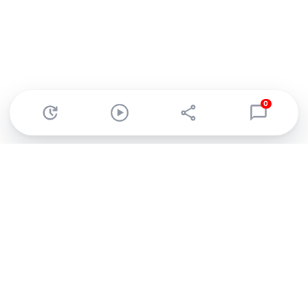
0
Abonnez-vous à notre newsletter !
Recevez un résumé quotidien de l'actu technologique.
S'inscrire
En cliquant sur s'inscrire, j’accepte de recevoir par email des
informations, actualités et offres commerciales de Clubic.