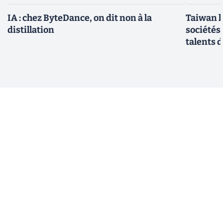
IA : chez ByteDance, on dit non à la
Taiwan l
distillation
sociétés
talents d