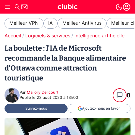
Meilleur VPN
IA
Meilleur Antivirus
Meilleur c
Accueil
Logiciels & services
Intelligence artificielle
La boulette : l'IA de Microsoft
recommande la Banque alimentaire
d'Ottawa comme attraction
touristique
Par
Mallory Delicourt
0
Publié le
23 août 2023 à 13h00
Suivez-nous
Ajoutez-nous en favori