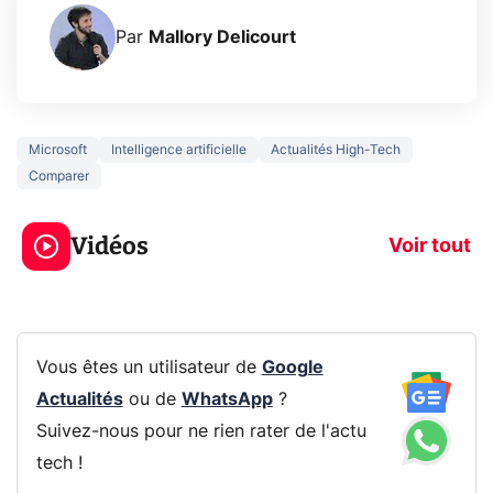
Par
Mallory Delicourt
Microsoft
Intelligence artificielle
Actualités High-Tech
Comparer
3 écrans en 1 pour
5 générations
319€ ? Voici L'AOC
jeux dans la
Vidéos
CQ32G4ZA !
prochaine Xbo
Voir tout
Vous êtes un utilisateur de
Google
Actualités
ou de
WhatsApp
?
Suivez-nous pour ne rien rater de l'actu
tech !