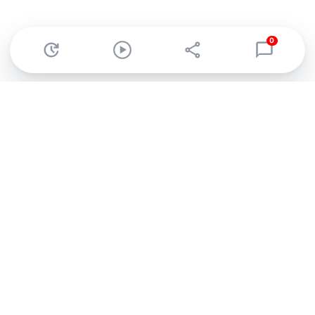
0
Abonnez-vous à notre newsletter !
Recevez un résumé quotidien de l'actu technologique.
S'inscrire
En cliquant sur s'inscrire, j’accepte de recevoir par email des
informations, actualités et offres commerciales de Clubic.
Conformément au RGPD, vous pouvez retirer votre consentement
à tout moment en cliquant sur le lien de désinscription présent
dans chaque email. Pour en savoir plus sur la gestion de vos
données, consultez notre
Politique de confidentialité