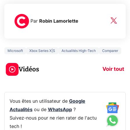
Par
Robin Lamorlette
Microsoft
Xbox Series X|S
Actualités High-Tech
Comparer
3 écrans en 1 pour
5 générations
319€ ? Voici L'AOC
jeux dans la
Vidéos
CQ32G4ZA !
prochaine Xbo
Voir tout
Vous êtes un utilisateur de
Google
Actualités
ou de
WhatsApp
?
Suivez-nous pour ne rien rater de l'actu
tech !