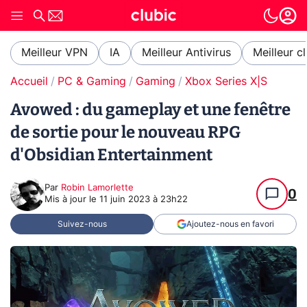
Meilleur VPN
IA
Meilleur Antivirus
Meilleur c
Accueil
PC & Gaming
Gaming
Xbox Series X|S
Avowed : du gameplay et une fenêtre
de sortie pour le nouveau RPG
d'Obsidian Entertainment
Par
Robin Lamorlette
0
Mis à jour le
11 juin 2023 à 23h22
Suivez-nous
Ajoutez-nous en favori