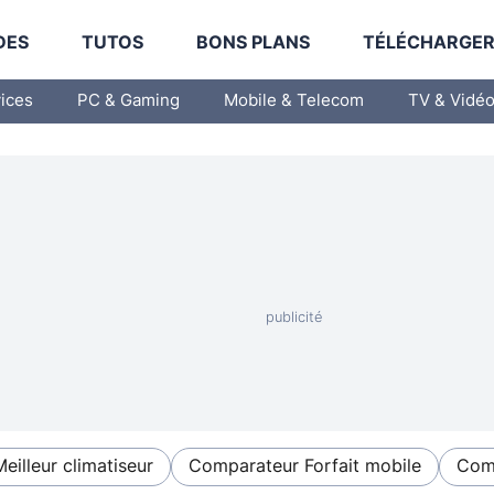
DES
TUTOS
BONS PLANS
TÉLÉCHARGE
vices
PC & Gaming
Mobile & Telecom
TV & Vidé
Meilleur climatiseur
Comparateur Forfait mobile
Comp