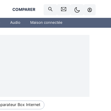
R
COMPARER
o
Audio
Maison connectée
arateur Box Internet