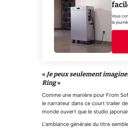
faci
Vous con
la journ
«
Je peux seulement imaginer 
Ring
»
Comme une manière pour From Softw
le narrateur dans ce court trailer 
monde ouvert que le studio japona
L'ambiance générale du titre semble 