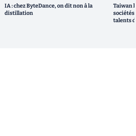
IA : chez ByteDance, on dit non à la
Taiwan l
distillation
sociétés
talents d