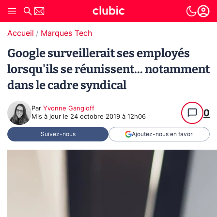
Accueil
Marques Tech
Google surveillerait ses employés
lorsqu'ils se réunissent... notamment
dans le cadre syndical
Par
Yvonne Gangloff
0
Mis à jour le
24 octobre 2019 à 12h06
Suivez-nous
Ajoutez-nous en favori