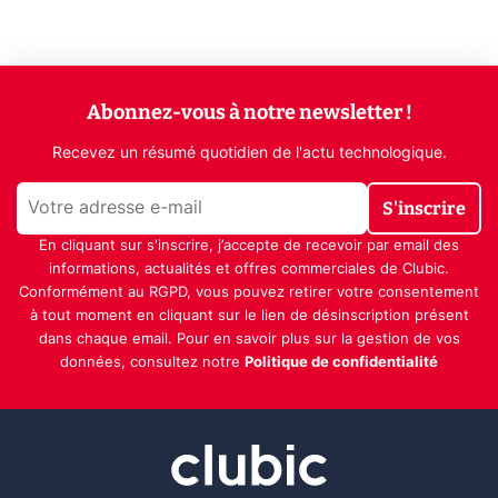
Abonnez-vous à notre newsletter !
Recevez un résumé quotidien de l'actu technologique.
S'inscrire
En cliquant sur s'inscrire, j’accepte de recevoir par email des
informations, actualités et offres commerciales de Clubic.
Conformément au RGPD, vous pouvez retirer votre consentement
à tout moment en cliquant sur le lien de désinscription présent
dans chaque email. Pour en savoir plus sur la gestion de vos
données, consultez notre
Politique de confidentialité