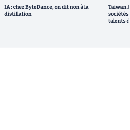
IA : chez ByteDance, on dit non à la
Taiwan l
distillation
sociétés
talents d