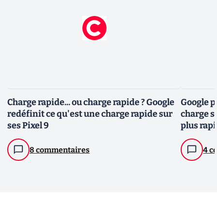
Charge rapide... ou charge rapide ? Google
Google p
redéfinit ce qu'est une charge rapide sur
charge s
ses Pixel 9
plus rapi
8 commentaires
4 c