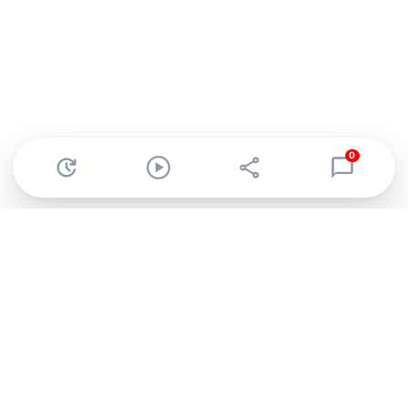
0
Abonnez-vous à notre newsletter !
Recevez un résumé quotidien de l'actu technologique.
S'inscrire
En cliquant sur s'inscrire, j’accepte de recevoir par email des