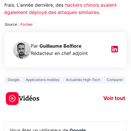
frais. L'année dernière, des
hackers chinois avaient
également déployé des attaques similaires
.
Source :
Forbes
Par
Guillaume Belfiore
Rédacteur en chef adjoint
Google
Applications mobiles
Actualités High-Tech
Comparer
3 écrans en 1 pour
5 générations
319€ ? Voici L'AOC
jeux dans la
Vidéos
CQ32G4ZA !
prochaine Xbo
Voir tout
Vous êtes un utilisateur de
Google