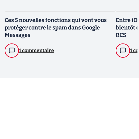
Ces 5 nouvelles fonctions qui vont vous
Entre iO
protéger contre le spam dans Google
bientôt c
Messages
RCS
1 commentaire
1 c