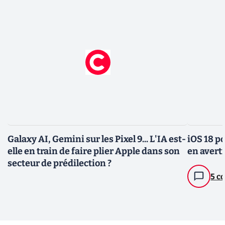
Galaxy AI, Gemini sur les Pixel 9... L'IA est-
iOS 18 p
elle en train de faire plier Apple dans son
en avert
secteur de prédilection ?
5 c