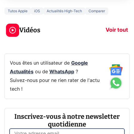
Tutos Apple
iOS
Actualités High-Tech
Comparer
3 écrans en 1 pour
5 générations
319€ ? Voici L'AOC
jeux dans la
Vidéos
CQ32G4ZA !
prochaine Xbo
Voir tout
Vous êtes un utilisateur de
Google
Actualités
ou de
WhatsApp
?
Suivez-nous pour ne rien rater de l'actu
tech !
Inscrivez-vous à notre newsletter
quotidienne