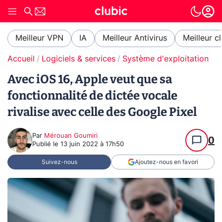
Meilleur VPN
IA
Meilleur Antivirus
Meilleur c
Accueil
Logiciels & services
Système d'exploitation (O
Avec iOS 16, Apple veut que sa
fonctionnalité de dictée vocale
rivalise avec celle des Google Pixel
Par
Mérouan Goumiri
0
Publié le
13 juin 2022 à 17h50
Suivez-nous
Ajoutez-nous en favori