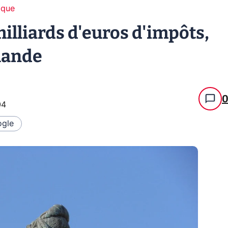
ique
milliards d'euros d'impôts,
rlande
04
gle