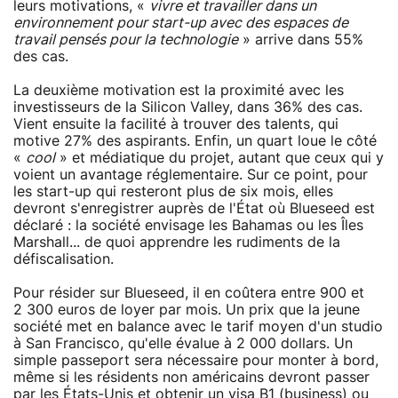
leurs motivations, «
vivre et travailler dans un
environnement pour start-up avec des espaces de
travail pensés pour la technologie
» arrive dans 55%
des cas.
La deuxième motivation est la proximité avec les
investisseurs de la Silicon Valley, dans 36% des cas.
Vient ensuite la facilité à trouver des talents, qui
motive 27% des aspirants. Enfin, un quart loue le côté
«
cool
» et médiatique du projet, autant que ceux qui y
voient un avantage réglementaire. Sur ce point, pour
les start-up qui resteront plus de six mois, elles
devront s'enregistrer auprès de l'État où Blueseed est
déclaré : la société envisage les Bahamas ou les Îles
Marshall... de quoi apprendre les rudiments de la
défiscalisation.
Pour résider sur Blueseed, il en coûtera entre 900 et
2 300 euros de loyer par mois. Un prix que la jeune
société met en balance avec le tarif moyen d'un studio
à San Francisco, qu'elle évalue à 2 000 dollars. Un
simple passeport sera nécessaire pour monter à bord,
même si les résidents non américains devront passer
par les États-Unis et obtenir un visa B1 (business) ou