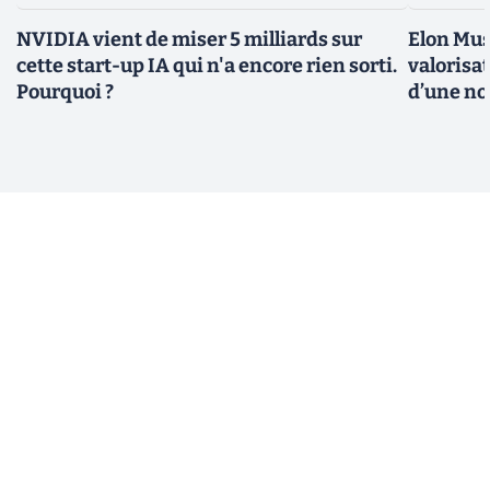
NVIDIA vient de miser 5 milliards sur
Elon Mus
cette start-up IA qui n'a encore rien sorti.
valorisat
Pourquoi ?
d’une no