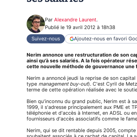
Par
Alexandre Laurent
.
Publié le
19 avril 2012 à 18h38
Suivez-nous
Ajoutez-nous en favori
Goo
Nerim annonce une restructuration de son capit
ainsi qu'à ses salariés. A la fois opérateur ré
cette nouvelle méthode de gouvernance une fa
Nerim a annoncé jeudi la reprise de son capital 
type
management buy-out
). C'est Cyril de Metz
terme de cette opération réalisée avec le sout
Bien qu'inconnu du grand public, Nerim est à sa
1999, il s'adresse principalement aux PME et T
téléphonie et d'accès à Internet, en ADSL ou en 
fournisseurs d'accès associatifs comme le fam
Nerim, qui se dit rentable depuis 2005, compte a
souhaitent associés à ce rachat de capital. La so