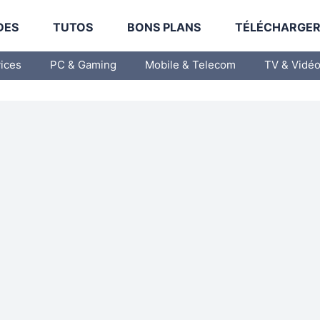
DES
TUTOS
BONS PLANS
TÉLÉCHARGE
vices
PC & Gaming
Mobile & Telecom
TV & Vidé