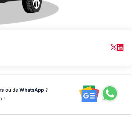
és
ou de
WhatsApp
?
h !