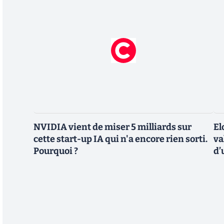
NVIDIA vient de miser 5 milliards sur
El
cette start-up IA qui n'a encore rien sorti.
va
Pourquoi ?
d’