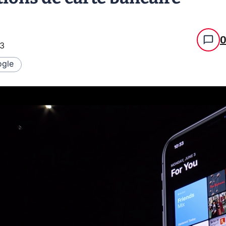
23
gle