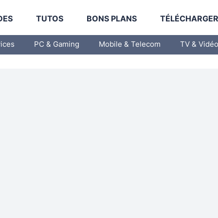
DES
TUTOS
BONS PLANS
TÉLÉCHARGE
vices
PC & Gaming
Mobile & Telecom
TV & Vidé