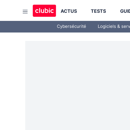
ACTUS
TESTS
GUI
Cybersécurité
Logiciels & ser