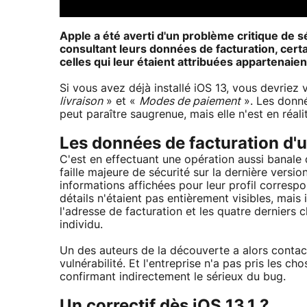
Apple a été averti d'un problème critique de sé
consultant leurs données de facturation, certai
celles qui leur étaient attribuées appartenaient
Si vous avez déjà installé iOS 13, vous devriez 
livraison
» et «
Modes de paiement
». Les donné
peut paraître saugrenue, mais elle n'est en réal
Les données de facturation d'
C'est en effectuant une opération aussi banale 
faille majeure de sécurité sur la dernière version
informations affichées pour leur profil correspo
détails n'étaient pas entièrement visibles, mais
l'adresse de facturation et les quatre derniers
individu.
Un des auteurs de la découverte a alors contact
vulnérabilité. Et l'entreprise n'a pas pris les ch
confirmant indirectement le sérieux du bug.
Un correctif dès iOS 13.1 ?