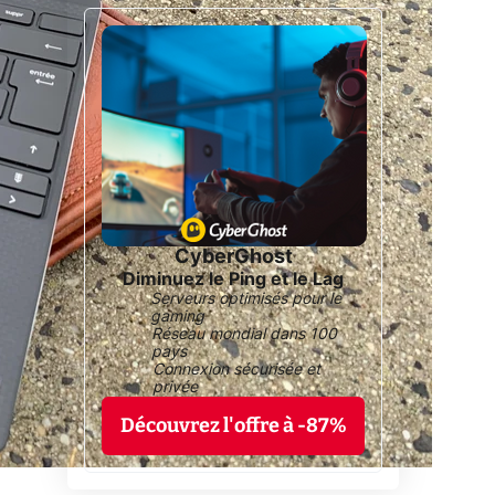
CyberGhost
Diminuez le Ping et le Lag
Serveurs optimisés pour le
gaming
Réseau mondial dans 100
pays
Connexion sécurisée et
privée
Découvrez l'offre à -87%