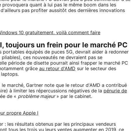
ne provoquera quant à lui pas le même boom dans les
d'ailleurs pas profiter aussitôt des dernières innovations
indows 10 gratuitement, voilà comment faire
l, toujours un frein pour le marché PC
urs portables équipés de puces 5G, devrait aider à redonner
 pliables), ces nouveautés ne devraient pas se
lle période de disette pourrait ainsi frapper le marché PC
, notamment grâce
au retour d'AMD
sur le secteur des
laptops.
t le marché, Gartner note que le retour d'AMD a contribué
aire) à limiter les répercussions négatives de la
pénurie de
fiée de «
problème majeur
» par le cabinet.
ur propre Apple I
r : les résultats obtenus par les principaux vendeurs
 ont tous les trois vu leurs ventes augmenter en 2019, ce