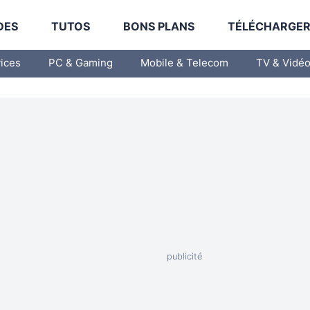
DES
TUTOS
BONS PLANS
TÉLÉCHARGE
vices
PC & Gaming
Mobile & Telecom
TV & Vidé