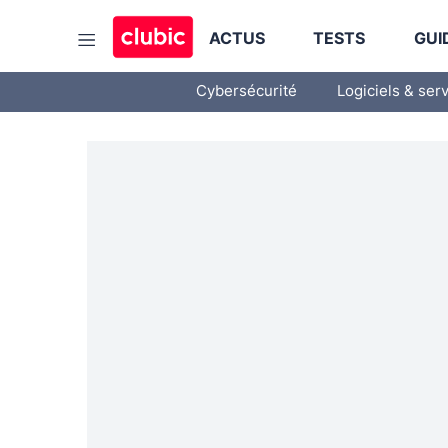
ACTUS
TESTS
GUI
Cybersécurité
Logiciels & ser