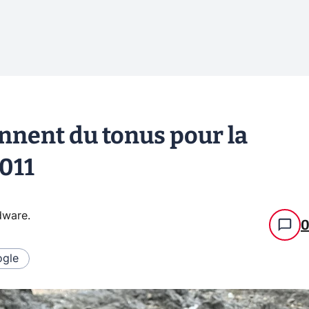
nnent du tonus pour la
2011
rdware
.
gle