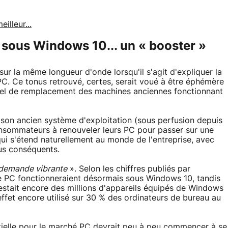
illeur...
sous Windows 10... un « booster »
ur la même longueur d'onde lorsqu'il s'agit d'expliquer la
PC. Ce tonus retrouvé, certes, serait voué à être éphémère
el de remplacement des machines anciennes fonctionnant
 son ancien système d'exploitation (sous perfusion depuis
onsommateurs à renouveler leurs PC pour passer sur une
i s'étend naturellement au monde de l'entreprise, avec
us conséquents.
demande vibrante
». Selon les chiffres publiés par
de PC fonctionneraient désormais sous Windows 10, tandis
estait encore des millions d'appareils équipés de Windows
 effet encore utilisé sur 30 % des ordinateurs de bureau au
tielle pour le marché PC devrait peu à peu commencer à se