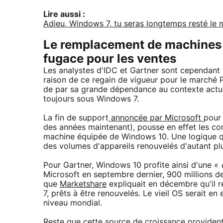
Lire aussi :
Adieu, Windows 7, tu seras longtemps resté le me
Le remplacement de machines 
fugace pour les ventes
Les analystes d'IDC et Gartner sont cependant s
raison de ce regain de vigueur pour le marché 
de par sa grande dépendance au contexte actu
toujours sous Windows 7.
La fin de support
annoncée par Microsoft
pour
des années maintenant), pousse en effet les c
machine équipée de Windows 10. Une logique qu
des volumes d'appareils renouvelés d'autant pl
Pour Gartner, Windows 10 profite ainsi d'une «
Microsoft en septembre dernier, 900 millions 
que
Marketshare
expliquait en décembre qu'il r
7, prêts à être renouvelés. Le vieil OS serait en
niveau mondial.
Reste que cette source de croissance providen