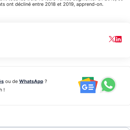
tats ont décliné entre 2018 et 2019, apprend-on.
és
ou de
WhatsApp
?
h !