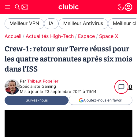
Meilleur VPN
IA
Meilleur Antivirus
Meilleur c
Accueil
Actualités High-Tech
Espace
Space X
Crew-1 : retour sur Terre réussi pour
les quatre astronautes après six mois
dans l'ISS
Par
Thibaut Popelier
0
Spécialiste Gaming
Mis à jour le
23 septembre 2021 à 11h14
Suivez-nous
Ajoutez-nous en favori