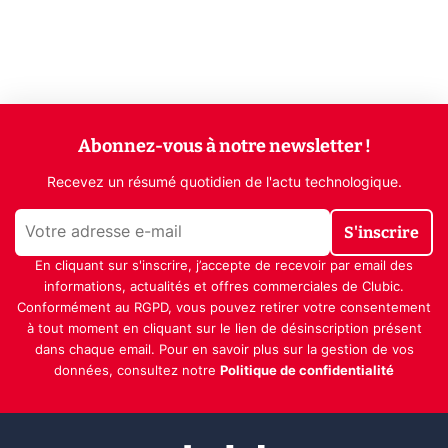
Abonnez-vous à notre newsletter !
Recevez un résumé quotidien de l'actu technologique.
S'inscrire
En cliquant sur s'inscrire, j’accepte de recevoir par email des
informations, actualités et offres commerciales de Clubic.
Conformément au RGPD, vous pouvez retirer votre consentement
à tout moment en cliquant sur le lien de désinscription présent
dans chaque email. Pour en savoir plus sur la gestion de vos
données, consultez notre
Politique de confidentialité