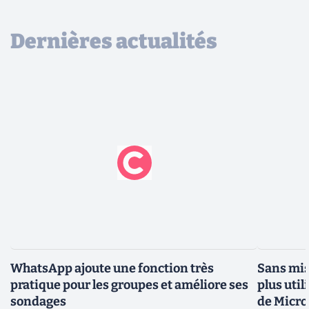
Dernières actualités
WhatsApp ajoute une fonction très
Sans mis
pratique pour les groupes et améliore ses
plus util
sondages
de Micro